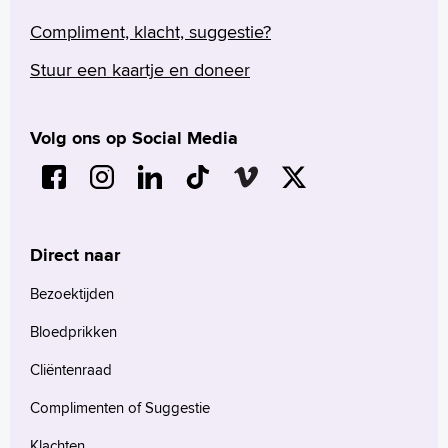
beoordeeld door de MAC. Op basis van de
Compliment, klacht, suggestie?
beoordeling mag het gewenste medisch
hulpmiddel of apparaat wel of niet
Stuur een kaartje en doneer
aangeschaft worden.
Volg ons op Social Media
Direct naar
Bezoektijden
Bloedprikken
Cliëntenraad
Complimenten of Suggestie
Klachten