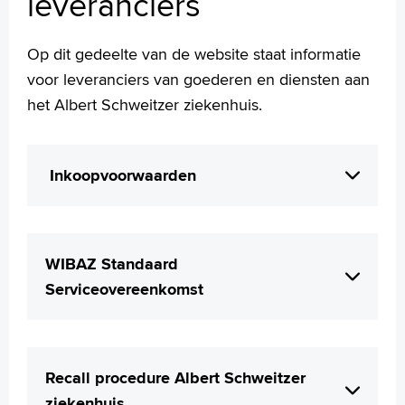
leveranciers
Contact
Op dit gedeelte van de website staat informatie
MijnASz
voor leveranciers van goederen en diensten aan
het Albert Schweitzer ziekenhuis.
Verwijzers
Inkoopvoorwaarden
Wetenschappelijk onderzoek
Het inkopen van producten en diensten
+
Tekstgrootte A
wordt altijd gedaan op basis van de
Voorleesfunctie
WIBAZ Standaard
Algemene Inkoopvoorwaarden
Language
Serviceovereenkomst
Gezondheidszorg. Daarnaast hanteert het
Zoeken
Albert Schweitzer ziekenhuis een aanvulling
Voor het onderhoud aan apparatuur en
English
op de Algemene Inkoopvoorwaarden
installaties hanteren wij de standaard
Français
Gezondheidszorg.
Recall procedure Albert Schweitzer
serviceovereenkomst (SSO) van de WIBAZ.
Polski
ziekenhuis