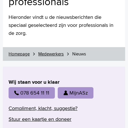
professionals
Contact
Hieronder vindt u de nieuwsberichten die
MijnASz
speciaal geselecteerd zijn voor professionals in
de zorg.
Verwijzers
Homepage
Medewerkers
Nieuws
Wetenschappelijk onderzoek
+
Tekstgrootte A
Voorleesfunctie
Wij staan voor u klaar
Language
078 654 11 11
MijnASz
Zoeken
Compliment, klacht, suggestie?
English
Français
Stuur een kaartje en doneer
Polski