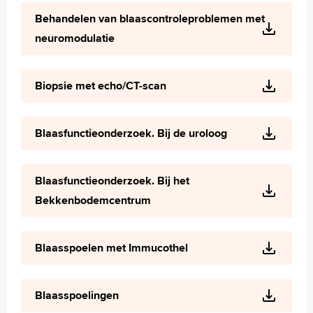
Wetenschappelijk onderzoek
Behandelen van blaascontroleproblemen met
+
Tekstgrootte A
neuromodulatie
Voorleesfunctie
Language
Biopsie met echo/CT-scan
Zoeken
English
Blaasfunctieonderzoek. Bij de uroloog
Français
Polski
Blaasfunctieonderzoek. Bij het
Türkçe
Bekkenbodemcentrum
Arabisch
Blaasspoelen met Immucothel
Blaasspoelingen