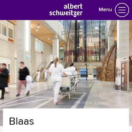
Menu
Homepage
Praktische informatie
Specialismen
Werken en leren
Medewerkers
Contact
MijnASz
Blaas
Verwijzers