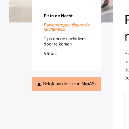
Fit in de Nacht
Powernappen tijdens de
nachtdienst
Tips om de nachtdienst
door te komen
P
VR-bril
on
d
co
Bekijk uw dossier in MijnASz