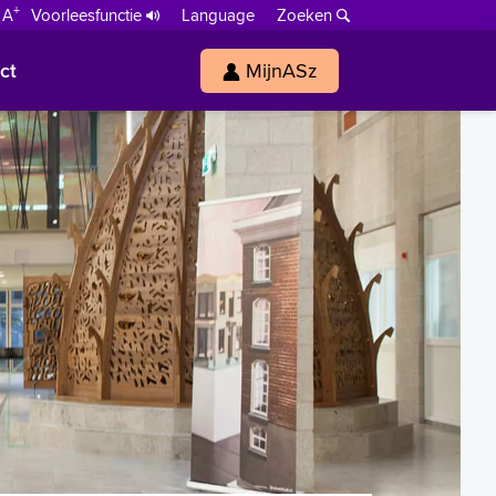
+
 A
Voorleesfunctie
Language
Zoeken
ct
MijnASz
s
h