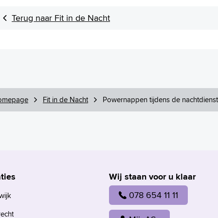
Terug naar Fit in de Nacht
omepage
Fit in de Nacht
Powernappen tijdens de nachtdienst
ties
Wij staan voor u klaar
078 654 11 11
wijk
recht