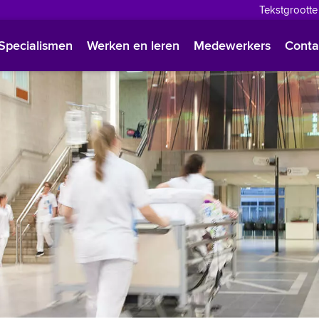
Tekstgrootte
English
Specialismen
Werken en leren
Medewerkers
Conta
Françai
Polski
Türkçe
Arabisc