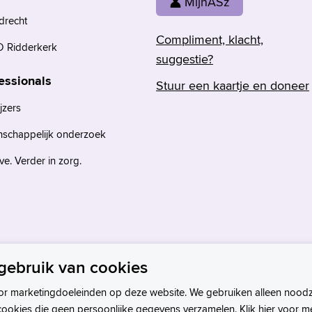
MijnASz
drecht
Compliment, klacht,
 Ridderkerk
suggestie?
essionals
Stuur een kaartje en doneer
jzers
nschappelijk onderzoek
e. Verder in zorg.
gebruik van cookies
or marketingdoeleinden op deze website. We gebruiken alleen noodz
cookies die geen persoonlijke gegevens verzamelen. Klik hier voor m