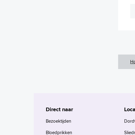
H
Direct naar
Loca
Bezoektijden
Dord
Bloedprikken
Slied