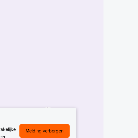
akelijke
Melding verbergen
eer