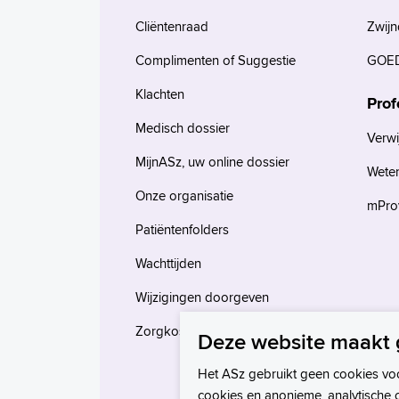
Cliëntenraad
Zwijn
Complimenten of Suggestie
GOED
Klachten
Prof
Medisch dossier
Verwi
MijnASz, uw online dossier
Wete
Onze organisatie
mProv
Patiëntenfolders
Wachttijden
Wijzigingen doorgeven
Zorgkosten en verzekeringen
Deze website maakt 
Het ASz gebruikt geen cookies vo
cookies en anonieme, analytische 