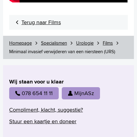
Contact
MijnASz
Terug naar Films
Homepage
Specialismen
Urologie
Films
Minimaal invasief verwijderen van een niersteen (URS)
Verwijzers
Wetenschappelijk onderzoek
+
Tekstgrootte A
Wij staan voor u klaar
Voorleesfunctie
078 654 11 11
MijnASz
Language
Zoeken
Compliment, klacht, suggestie?
English
Stuur een kaartje en doneer
Français
Polski