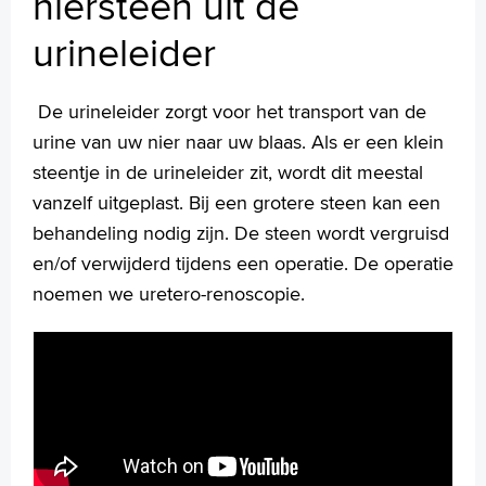
niersteen uit de
Verwijderen van de blaas en het aanleggen van een stoma
urineleider
Verwijderen van de blaas en het aanleggen van nieuwe
blaas
Verwijderen van een nier via een kijkoperatie
De urineleider zorgt voor het transport van de
Operatie van niet ingedaalde zaadballen
urine van uw nier naar uw blaas. Als er een klein
Verwijderen van de prostaat via robotchirurgie
steentje in de urineleider zit, wordt dit meestal
Uw dossier inzien?
vanzelf uitgeplast. Bij een grotere steen kan een
Wachttijden
behandeling nodig zijn. De steen wordt vergruisd
Folders
Handige links
en/of verwijderd tijdens een operatie. De operatie
noemen we uretero-renoscopie.
Homepage
Praktische informatie
Specialismen
Werken en leren
Medewerkers