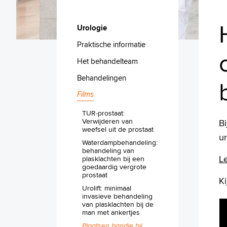
Urologie
Praktische informatie
Het behandelteam
Behandelingen
Films
TUR-prostaat:
Verwijderen van
Bi
weefsel uit de prostaat
u
Waterdampbehandeling:
behandeling van
Le
plasklachten bij een
goedaardig vergrote
prostaat
Ki
Urolift: minimaal
invasieve behandeling
van plasklachten bij de
man met ankertjes
Plaatsen bandje bij