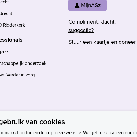
recht
MijnASz
drecht
Compliment, klacht,
 Ridderkerk
suggestie?
essionals
Stuur een kaartje en doneer
jzers
nschappelijk onderzoek
e. Verder in zorg.
gebruik van cookies
or marketingdoeleinden op deze website. We gebruiken alleen noodz