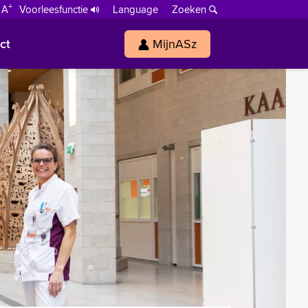
+
 A
Voorleesfunctie
Language
Zoeken
ct
MijnASz
s
h