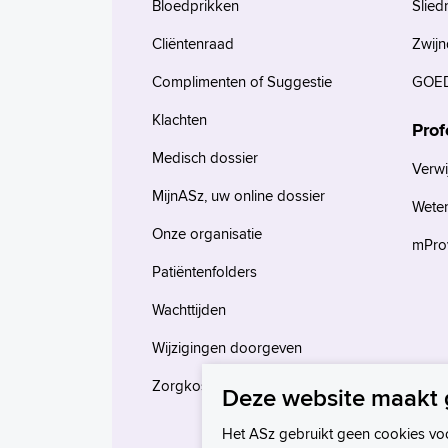
Bloedprikken
Slied
Cliëntenraad
Zwijn
Complimenten of Suggestie
GOED
Klachten
Prof
Medisch dossier
Verwi
MijnASz, uw online dossier
Wete
Onze organisatie
mProv
Patiëntenfolders
Wachttijden
Wijzigingen doorgeven
Zorgkosten en verzekeringen
Deze website maakt 
Het ASz gebruikt geen cookies vo