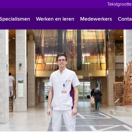
Tekstgrootte
English
Specialismen
Werken en leren
Medewerkers
Conta
Françai
Polski
Türkçe
Arabisc