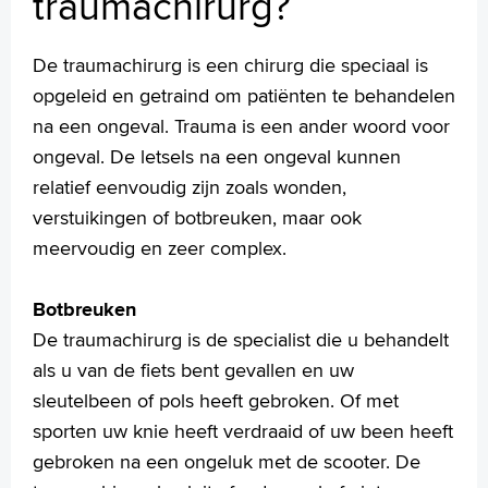
traumachirurg?
Homepage
Praktische informatie
De traumachirurg is een chirurg die speciaal is
Specialismen
opgeleid en getraind om patiënten te behandelen
Werken en leren
na een ongeval. Trauma is een ander woord voor
Medewerkers
ongeval. De letsels na een ongeval kunnen
Contact
relatief eenvoudig zijn zoals wonden,
verstuikingen of botbreuken, maar ook
MijnASz
meervoudig en zeer complex.
Botbreuken
De traumachirurg is de specialist die u behandelt
Verwijzers
als u van de fiets bent gevallen en uw
Wetenschappelijk onderzoek
sleutelbeen of pols heeft gebroken. Of met
+
sporten uw knie heeft verdraaid of uw been heeft
Tekstgrootte A
gebroken na een ongeluk met de scooter. De
Voorleesfunctie