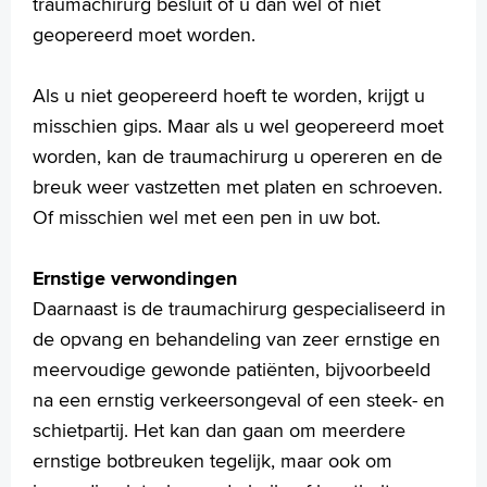
traumachirurg besluit of u dan wel of niet
Language
geopereerd moet worden.
Zoeken
English
Als u niet geopereerd hoeft te worden, krijgt u
Français
misschien gips. Maar als u wel geopereerd moet
Polski
worden, kan de traumachirurg u opereren en de
Türkçe
breuk weer vastzetten met platen en schroeven.
Arabisch
Of misschien wel met een pen in uw bot.
Ernstige verwondingen
Daarnaast is de traumachirurg gespecialiseerd in
de opvang en behandeling van zeer ernstige en
meervoudige gewonde patiënten, bijvoorbeeld
na een ernstig verkeersongeval of een steek- en
schietpartij. Het kan dan gaan om meerdere
ernstige botbreuken tegelijk, maar ook om