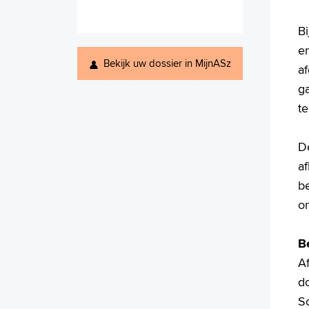
Bi
en
Bekijk uw dossier in MijnASz
af
ga
te
De
af
b
o
B
Af
d
S