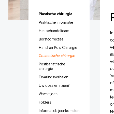
Plastische chirurgie
Praktische informatie
Het behandelteam
I
Borstcorrecties
co
v
Hand en Pols Chirurgie
al
Cosmetische chirurgie
ve
Postbariatrische
oo
chirurgie
‘
Ervaringsverhalen
of
Uw dossier inzien?
m
Wachttijden
te
Folders
on
Informatiebijeenkomsten
te