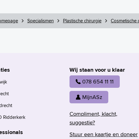
omepage
Specialismen
Plastische chirurgie
Cosmetische c
ties
Wij staan voor u klaar
078 654 11 11
wijk
recht
MijnASz
drecht
Compliment, klacht,
 Ridderkerk
suggestie?
essionals
Stuur een kaartje en doneer