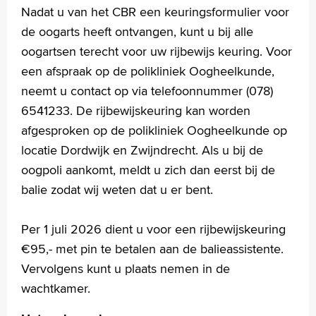
Praktische informatie
Nadat u van het CBR een keuringsformulier voor
Specialismen
de oogarts heeft ontvangen, kunt u bij alle
Werken en leren
oogartsen terecht voor uw rijbewijs keuring. Voor
Medewerkers
een afspraak op de polikliniek Oogheelkunde,
Contact
neemt u contact op via telefoonnummer (078)
6541233. De rijbewijskeuring kan worden
MijnASz
afgesproken op de polikliniek Oogheelkunde op
locatie Dordwijk en Zwijndrecht. Als u bij de
oogpoli aankomt, meldt u zich dan eerst bij de
balie zodat wij weten dat u er bent.
Verwijzers
Wetenschappelijk onderzoek
Per 1 juli 2026 dient u voor een rijbewijskeuring
+
Tekstgrootte A
€95,- met pin te betalen aan de balieassistente.
Voorleesfunctie
Vervolgens kunt u plaats nemen in de
Language
wachtkamer.
Zoeken