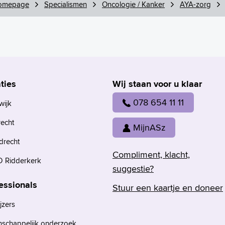
omepage
Specialismen
Oncologie / Kanker
AYA-zorg
ties
Wij staan voor u klaar
078 654 11 11
wijk
recht
MijnASz
drecht
Compliment, klacht,
 Ridderkerk
suggestie?
essionals
Stuur een kaartje en doneer
jzers
nschappelijk onderzoek