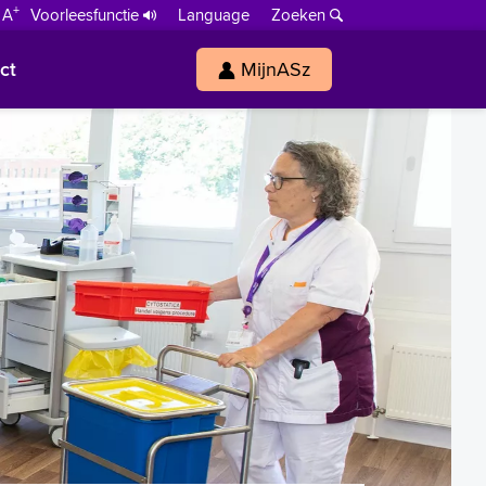
+
 A
Voorleesfunctie
Language
Zoeken
ct
MijnASz
s
h