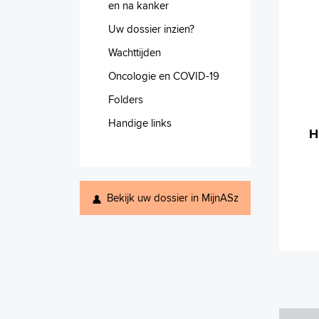
en na kanker
Uw dossier inzien?
Wachttijden
Oncologie en COVID-19
Folders
Handige links
H
Bekijk uw dossier in MijnASz