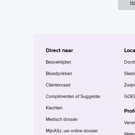
H
Direct naar
Loca
Bezoektijden
Dord
Bloedprikken
Slied
Cliëntenraad
Zwijn
Complimenten of Suggestie
GOED
Klachten
Prof
Medisch dossier
Verwi
MijnASz, uw online dossier
Wete