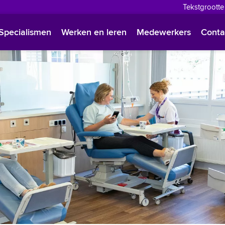
Tekstgrootte
English
Specialismen
Werken en leren
Medewerkers
Conta
Françai
Polski
Türkçe
Arabisc