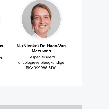
ns
N. (Nienke) De Haan-Van
Meeuwen
Gespecialiseerd
ge
oncologieverpleegkundige
BIG:
39908615130