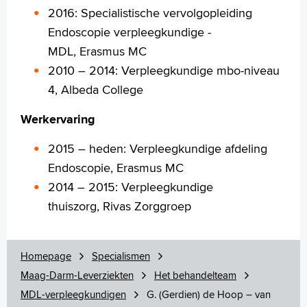
2016: Specialistische vervolgopleiding
Endoscopie verpleegkundige -
MDL, Erasmus MC
2010 – 2014: Verpleegkundige mbo-niveau
Verwijzers
4, Albeda College
Wetenschappelijk onderzoek
Werkervaring
+
Tekstgrootte A
Voorleesfunctie
2015 – heden: Verpleegkundige afdeling
Language
Endoscopie, Erasmus MC
Zoeken
2014 – 2015: Verpleegkundige
thuiszorg, Rivas Zorggroep
English
Français
Polski
Homepage
Specialismen
Türkçe
Maag-Darm-Leverziekten
Het behandelteam
Arabisch
MDL-verpleegkundigen
G. (Gerdien) de Hoop – van