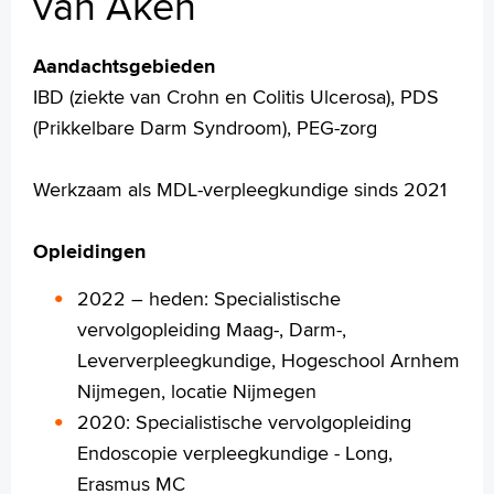
van Aken
Darm- en leverkanker
Veelgestelde vragen
Aandachtsgebieden
Uw dossier inzien?
IBD (ziekte van Crohn en Colitis Ulcerosa), PDS
Video's
(Prikkelbare Darm Syndroom), PEG-zorg
Wachttijden
Folders
Handige links
Werkzaam als MDL-verpleegkundige sinds 2021
Opleidingen
Homepage
2022 – heden: Specialistische
Praktische informatie
vervolgopleiding Maag-, Darm-,
Specialismen
Leververpleegkundige, Hogeschool Arnhem
Werken en leren
Nijmegen, locatie Nijmegen
Medewerkers
2020: Specialistische vervolgopleiding
Contact
Endoscopie verpleegkundige - Long,
MijnASz
Erasmus MC