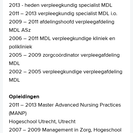
2013 - heden verpleegkundig specialist MDL
2011 – 2013 verpleegkundig specialist MDL i.o.
2009 – 2011 afdelingshoofd verpleegafdeling
MDL ASz
Verwijzers
2006 – 2011 MDL verpleegkundige kliniek en
Wetenschappelijk onderzoek
polikliniek
+
Tekstgrootte A
2005 – 2009 zorgcoördinator verpleegafdeling
Voorleesfunctie
MDL
Language
2002 – 2005 verpleegkundige verpleegafdeling
Zoeken
MDL
English
Opleidingen
Français
2011 – 2013 Master Advanced Nursing Practices
Polski
(MANP)
Türkçe
Hogeschool Utrecht, Utrecht
Arabisch
2007 – 2009 Management in Zorg, Hogeschool