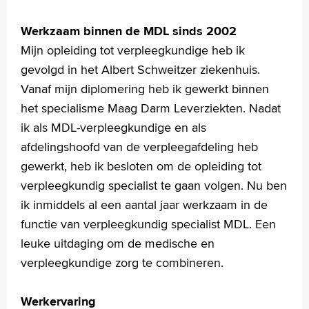
Darm- en leverkanker
Werkzaam binnen de MDL sinds 2002
Veelgestelde vragen
Mijn opleiding tot verpleegkundige heb ik
Uw dossier inzien?
Video's
gevolgd in het Albert Schweitzer ziekenhuis.
Wachttijden
Vanaf mijn diplomering heb ik gewerkt binnen
Folders
het specialisme Maag Darm Leverziekten. Nadat
Handige links
ik als MDL-verpleegkundige en als
afdelingshoofd van de verpleegafdeling heb
gewerkt, heb ik besloten om de opleiding tot
Homepage
verpleegkundig specialist te gaan volgen. Nu ben
Praktische informatie
ik inmiddels al een aantal jaar werkzaam in de
Specialismen
functie van verpleegkundig specialist MDL. Een
Werken en leren
leuke uitdaging om de medische en
Medewerkers
verpleegkundige zorg te combineren.
Contact
Werkervaring
MijnASz