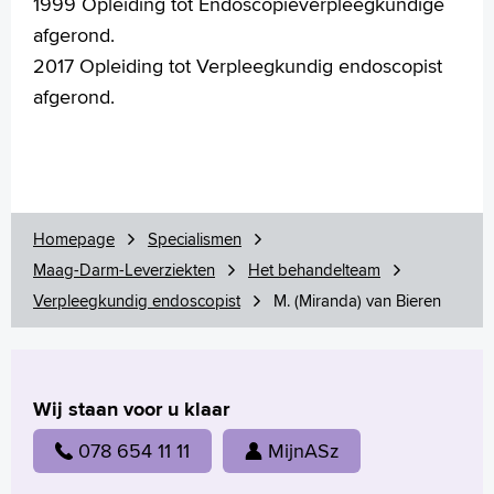
1999 Opleiding tot Endoscopieverpleegkundige
afgerond.
2017 Opleiding tot Verpleegkundig endoscopist
afgerond.
Verwijzers
Wetenschappelijk onderzoek
+
Tekstgrootte A
Voorleesfunctie
Homepage
Specialismen
Language
Maag-Darm-Leverziekten
Het behandelteam
Zoeken
Verpleegkundig endoscopist
M. (Miranda) van Bieren
English
Français
Polski
Wij staan voor u klaar
Türkçe
078 654 11 11
MijnASz
Arabisch