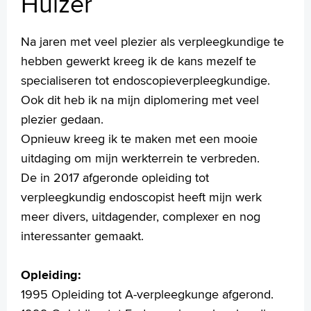
Huizer
Darm- en leverkanker
Veelgestelde vragen
Na jaren met veel plezier als verpleegkundige te
Uw dossier inzien?
hebben gewerkt kreeg ik de kans mezelf te
Video's
specialiseren tot endoscopieverpleegkundige.
Wachttijden
Ook dit heb ik na mijn diplomering met veel
Folders
Handige links
plezier gedaan.
Opnieuw kreeg ik te maken met een mooie
uitdaging om mijn werkterrein te verbreden.
Homepage
De in 2017 afgeronde opleiding tot
Praktische informatie
verpleegkundig endoscopist heeft mijn werk
Specialismen
meer divers, uitdagender, complexer en nog
Werken en leren
interessanter gemaakt.
Medewerkers
Contact
Opleiding:
1995 Opleiding tot A-verpleegkunge afgerond.
MijnASz