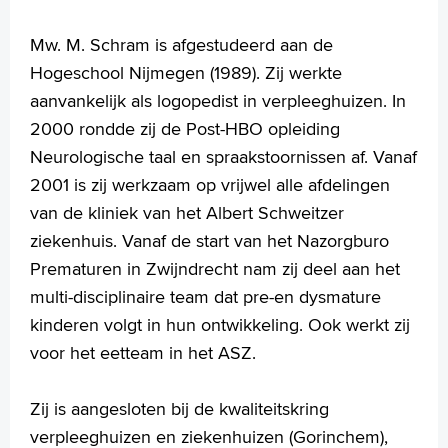
Wetenschappelijk onderzoek
Mw. M. Schram is afgestudeerd aan de
+
Tekstgrootte A
Hogeschool Nijmegen (1989). Zij werkte
Voorleesfunctie
aanvankelijk als logopedist in verpleeghuizen. In
Language
2000 rondde zij de Post-HBO opleiding
Zoeken
Neurologische taal en spraakstoornissen af. Vanaf
English
2001 is zij werkzaam op vrijwel alle afdelingen
Français
van de kliniek van het Albert Schweitzer
Polski
ziekenhuis. Vanaf de start van het Nazorgburo
Türkçe
Prematuren in Zwijndrecht nam zij deel aan het
Arabisch
multi-disciplinaire team dat pre-en dysmature
kinderen volgt in hun ontwikkeling. Ook werkt zij
voor het eetteam in het ASZ.
Zij is aangesloten bij de kwaliteitskring
verpleeghuizen en ziekenhuizen (Gorinchem),