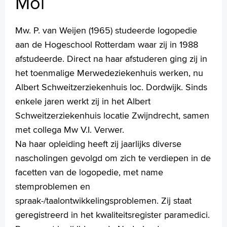
Mol
Wetenschappelijk onderzoek
+
Tekstgrootte A
Mw. P. van Weijen (1965) studeerde logopedie
Voorleesfunctie
aan de Hogeschool Rotterdam waar zij in 1988
Language
afstudeerde. Direct na haar afstuderen ging zij in
Zoeken
het toenmalige Merwedeziekenhuis werken, nu
Albert Schweitzerziekenhuis loc. Dordwijk. Sinds
English
enkele jaren werkt zij in het Albert
Français
Schweitzerziekenhuis locatie Zwijndrecht, samen
Polski
met collega Mw V.I. Verwer.
Türkçe
Na haar opleiding heeft zij jaarlijks diverse
Arabisch
nascholingen gevolgd om zich te verdiepen in de
facetten van de logopedie, met name
stemproblemen en
spraak-/taalontwikkelingsproblemen. Zij staat
geregistreerd in het kwaliteitsregister paramedici.