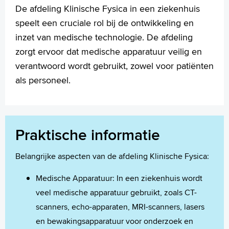
Wetenschappelijk onderzoek
De afdeling Klinische Fysica in een ziekenhuis
speelt een cruciale rol bij de ontwikkeling en
+
Tekstgrootte A
inzet van medische technologie. De afdeling
Voorleesfunctie
zorgt ervoor dat medische apparatuur veilig en
Language
verantwoord wordt gebruikt, zowel voor patiënten
Zoeken
als personeel.
English
Français
Polski
Praktische informatie
Türkçe
Arabisch
Belangrijke aspecten van de afdeling Klinische Fysica:
Medische Apparatuur: In een ziekenhuis wordt
veel medische apparatuur gebruikt, zoals CT-
scanners, echo-apparaten, MRI-scanners, lasers
en bewakingsapparatuur voor onderzoek en