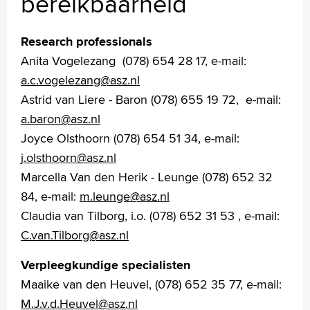
bereikbaarheid
Research professionals
Homepage
Anita Vogelezang (078) 654 28 17, e-mail:
Praktische informatie
a.c.vogelezang@asz.nl
Specialismen
Astrid van Liere - Baron (078) 655 19 72, e-mail:
Werken en leren
a.baron@asz.nl
Medewerkers
Joyce Olsthoorn (078) 654 51 34, e-mail:
Contact
j.olsthoorn@asz.nl
Marcella Van den Herik - Leunge (078) 652 32
MijnASz
84, e-mail:
m.leunge@asz.nl
Claudia van Tilborg, i.o. (078) 652 31 53 , e-mail:
C.van.Tilborg@asz.nl
Verpleegkundige specialisten
Verwijzers
Maaike van den Heuvel, (078) 652 35 77, e-mail:
Wetenschappelijk onderzoek
M.J.v.d.Heuvel@asz.nl