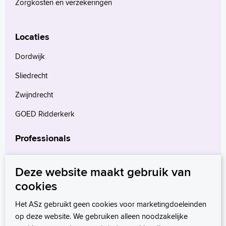
Zorgkosten en verzekeringen
Locaties
Dordwijk
Sliedrecht
Zwijndrecht
GOED Ridderkerk
Professionals
Verwijzers
Deze website maakt gebruik van
Wetenschappelijk onderzoek
cookies
mProve. Verder in zorg.
Het ASz gebruikt geen cookies voor marketingdoeleinden
op deze website. We gebruiken alleen noodzakelijke