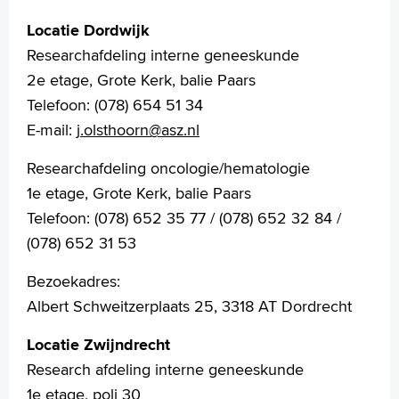
+
Tekstgrootte A
Locatie Dordwijk
Voorleesfunctie
Researchafdeling interne geneeskunde
Language
2e etage, Grote Kerk, balie Paars
Zoeken
Telefoon: (078) 654 51 34
English
E-mail:
j.olsthoorn@asz.nl
Français
Researchafdeling oncologie/hematologie
Polski
1e etage, Grote Kerk, balie Paars
Türkçe
Telefoon: (078) 652 35 77 / (078) 652 32 84 /
Arabisch
(078) 652 31 53
Bezoekadres:
Albert Schweitzerplaats 25, 3318 AT Dordrecht
Locatie Zwijndrecht
Research afdeling interne geneeskunde
1e etage, poli 30