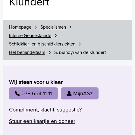
Klundert
Samenwerkingen
Aandoeningen
Wetenschappelijk onderzoek
Homepage
Specialismen
Interne Geneeskunde
Schildklier- en bijschildklierziekten
Homepage
Het behandelteam
S. (Sandy) van de Klundert
Praktische informatie
Specialismen
Werken en leren
Medewerkers
Wij staan voor u klaar
Contact
078 654 11 11
MijnASz
MijnASz
Compliment, klacht, suggestie?
Stuur een kaartje en doneer