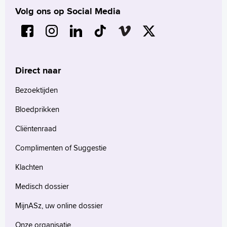
Verwijzers
Volg ons op Social Media
Wetenschappelijk onderzoek
+
Tekstgrootte A
Voorleesfunctie
Direct naar
Language
Zoeken
Bezoektijden
English
Bloedprikken
Français
Cliëntenraad
Polski
Complimenten of Suggestie
Türkçe
Arabisch
Klachten
Medisch dossier
MijnASz, uw online dossier
Onze organisatie