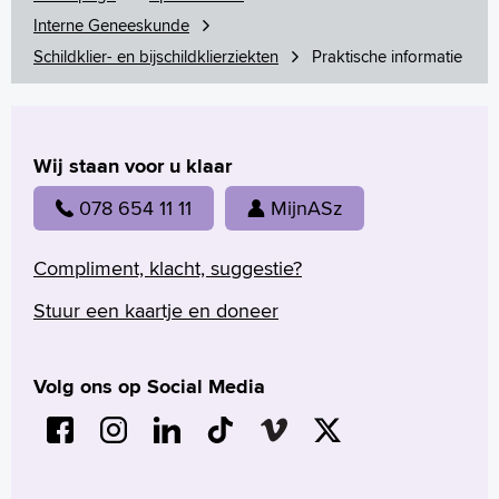
Türkçe
Interne Geneeskunde
Arabisch
Schildklier- en bijschildklierziekten
Praktische informatie
Wij staan voor u klaar
078 654 11 11
MijnASz
Compliment, klacht, suggestie?
Stuur een kaartje en doneer
Volg ons op Social Media