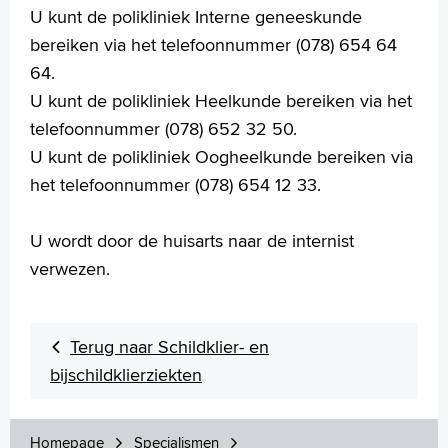
U kunt de polikliniek Interne geneeskunde
Contact
bereiken via het telefoonnummer (078) 654 64
MijnASz
64.
U kunt de polikliniek Heelkunde bereiken via het
telefoonnummer (078) 652 32 50.
U kunt de polikliniek Oogheelkunde bereiken via
Verwijzers
het telefoonnummer (078) 654 12 33.
Wetenschappelijk onderzoek
U wordt door de huisarts naar de internist
+
Tekstgrootte A
verwezen.
Voorleesfunctie
Language
Zoeken
Terug naar Schildklier- en
bijschildklierziekten
English
Français
Polski
Homepage
Specialismen