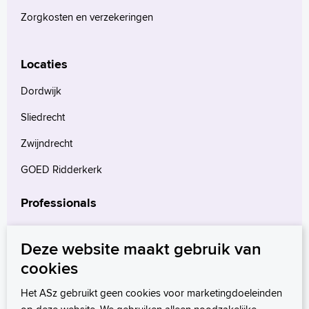
Zorgkosten en verzekeringen
Locaties
Dordwijk
Sliedrecht
Zwijndrecht
GOED Ridderkerk
Professionals
Verwijzers
Deze website maakt gebruik van
Wetenschappelijk onderzoek
cookies
mProve. Verder in zorg.
Het ASz gebruikt geen cookies voor marketingdoeleinden