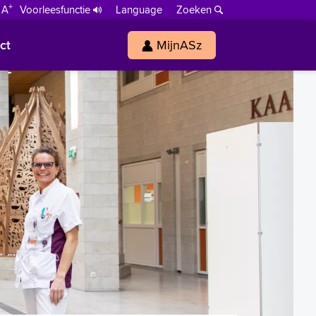
+
 A
Voorleesfunctie
Language
Zoeken
ct
MijnASz
s
h