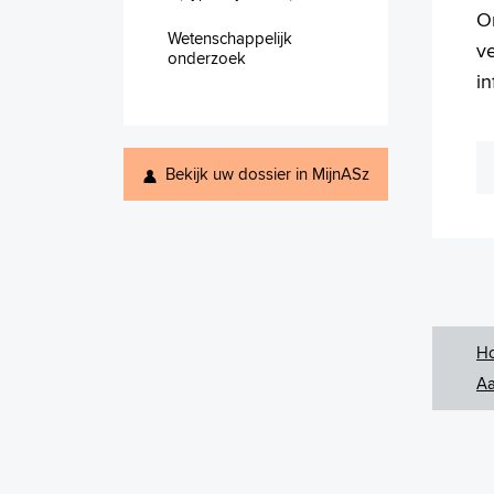
O
Wetenschappelijk
v
onderzoek
in
Bekijk uw dossier in MijnASz
H
Aa