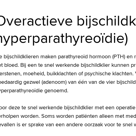
Overactieve bijschildk
hyperparathyreoïdie)
e bijschildklieren maken parathyreoïd hormoon (PTH) en 
t bloed. Bij een te snel werkende bijschildklier kunnen p
erstenen, moeheid, buikklachten of psychische klachten. 
edaardig gezwel (adenoom) van één van de vier bijschildk
yperparathyreoïdie genoemd.
or deze te snel werkende bijschildklier met een operatie
erholpen worden. Soms worden patiënten alleen met med
vallen is er sprake van een andere oorzaak voor te snel w