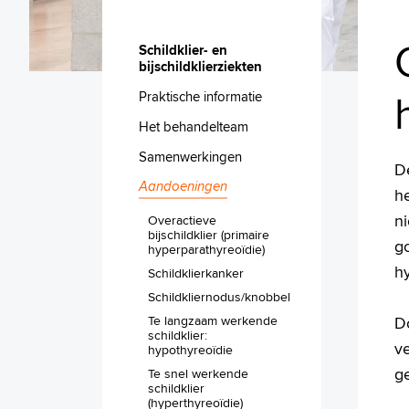
Schildklier- en
bijschildklierziekten
Praktische informatie
Het behandelteam
Samenwerkingen
D
Aandoeningen
he
ni
Overactieve
bijschildklier (primaire
go
hyperparathyreoïdie)
h
Schildklierkanker
Schildkliernodus/knobbel
Te langzaam werkende
Do
schildklier:
v
hypothyreoïdie
ge
Te snel werkende
schildklier
(hyperthyreoïdie)