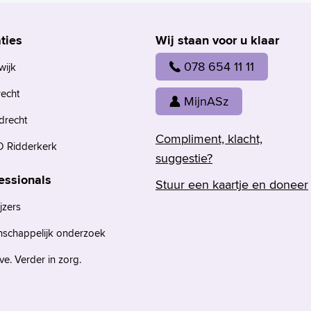
ties
Wij staan voor u klaar
078 654 11 11
wijk
recht
MijnASz
drecht
Compliment, klacht,
 Ridderkerk
suggestie?
essionals
Stuur een kaartje en doneer
jzers
nschappelijk onderzoek
e. Verder in zorg.