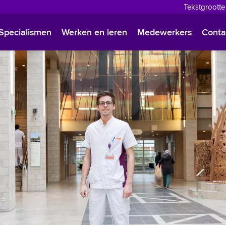
Tekstgrootte
English
Specialismen
Werken en leren
Medewerkers
Conta
Françai
Polski
Türkçe
Arabisc