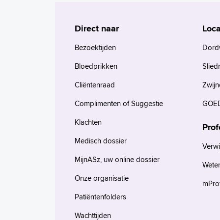
Direct naar
Loca
Bezoektijden
Dord
Bloedprikken
Slied
Cliëntenraad
Zwijn
Complimenten of Suggestie
GOED
Klachten
Prof
Medisch dossier
Verwi
MijnASz, uw online dossier
Wete
Onze organisatie
mProv
Patiëntenfolders
Wachttijden