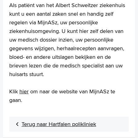
Als patiënt van het Albert Schweitzer ziekenhuis
MijnASz
kunt u een aantal zaken snel en handig zelf
regelen via MijnASz, uw persoonlijke
ziekenhuisomgeving. U kunt hier zelf delen van
uw medisch dossier inzien, uw persoonlijke
Verwijzers
gegevens wijzigen, herhaalrecepten aanvragen,
Wetenschappelijk onderzoek
bloed- en andere uitslagen bekijken en de
brieven lezen die de medisch specialist aan uw
+
Tekstgrootte A
huisarts stuurt.
Voorleesfunctie
Language
Klik
hier
om naar de website van MijnASz te
Zoeken
gaan.
English
Français
Terug naar Hartfalen polikliniek
Polski
Türkçe