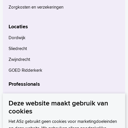
Zorgkosten en verzekeringen
Locaties
Dordwijk
Sliedrecht
Zwijndrecht
GOED Ridderkerk
Professionals
Verwijzers
Deze website maakt gebruik van
Wetenschappelijk onderzoek
cookies
mProve. Verder in zorg.
Het ASz gebruikt geen cookies voor marketingdoeleinden