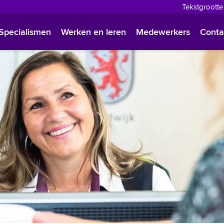
Tekstgrootte
English
Specialismen
Werken en leren
Medewerkers
Conta
Françai
Polski
Türkçe
Arabisc