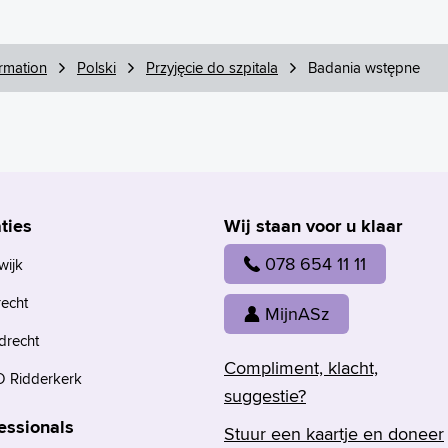
rmation
Polski
Przyjęcie do szpitala
Badania wstępne
ties
Wij staan voor u klaar
078 654 11 11
wijk
recht
MijnASz
drecht
Compliment, klacht,
 Ridderkerk
suggestie?
essionals
Stuur een kaartje en doneer