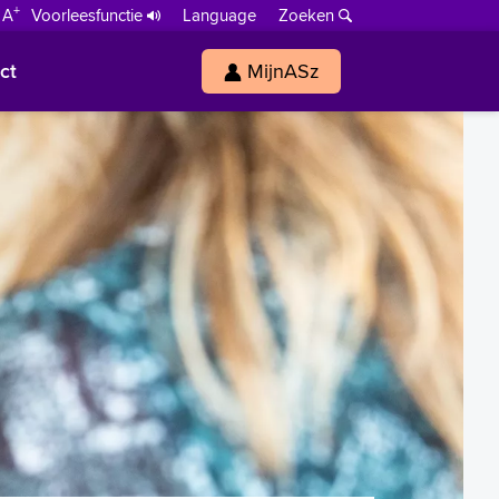
+
 A
Voorleesfunctie
Language
Zoeken
ct
MijnASz
s
h