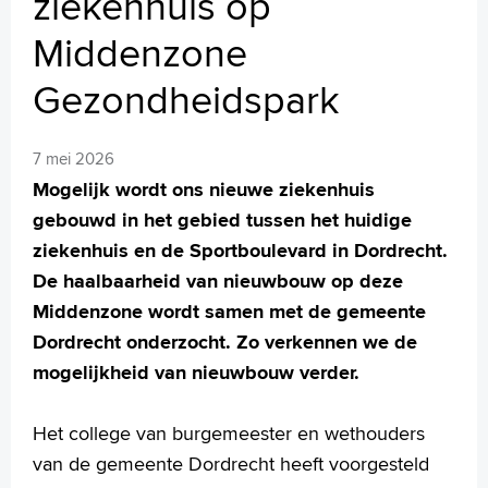
ziekenhuis op
MijnASz
Middenzone
Gezondheidspark
Verwijzers
7 mei 2026
Wetenschappelijk onderzoek
Mogelijk wordt ons nieuwe ziekenhuis
gebouwd in het gebied tussen het huidige
+
Tekstgrootte A
ziekenhuis en de Sportboulevard in Dordrecht.
Voorleesfunctie
De haalbaarheid van nieuwbouw op deze
Language
Middenzone wordt samen met de gemeente
Zoeken
Dordrecht onderzocht. Zo verkennen we de
English
mogelijkheid van nieuwbouw verder.
Français
Polski
Het college van burgemeester en wethouders
Türkçe
van de gemeente Dordrecht heeft voorgesteld
Arabisch