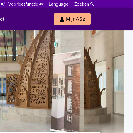
+
 A
Voorleesfunctie
Language
Zoeken
ct
MijnASz
s
h