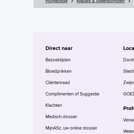
Homepage
Nieuws & bijeenkomsten
Direct naar
Loca
Bezoektijden
Dord
Bloedprikken
Slied
Cliëntenraad
Zwijn
Complimenten of Suggestie
GOED
Klachten
Prof
Medisch dossier
Verwi
MijnASz, uw online dossier
Wete