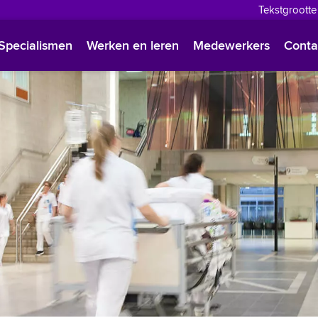
Tekstgrootte
English
Specialismen
Werken en leren
Medewerkers
Conta
Françai
Polski
Türkçe
Arabisc