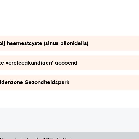
j haarnestcyste (sinus pilonidalis)
onze verpleegkundigen’ geopend
iddenzone Gezondheidspark