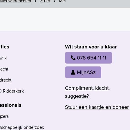
Nieuwsberichten
2026
Mei
ties
Wij staan voor u klaar
078 654 11 11
wijk
recht
MijnASz
drecht
Compliment, klacht,
 Ridderkerk
suggestie?
essionals
Stuur een kaartje en doneer
jzers
nschappelijk onderzoek