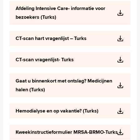
Wetenschappelijk onderzoek
Afdeling Intensive Care- informatie voor
+
Tekstgrootte A
bezoekers (Turks)
Voorleesfunctie
Language
CT-scan hart vragenlijst – Turks
Zoeken
English
CT-scan vragenlijst- Turks
Français
Polski
Gaat u binnenkort met ontslag? Medicijnen
Türkçe
halen (Turks)
Arabisch
Hemodialyse en op vakantie? (Turks)
Kweekinstructieformulier MRSA-BRMO-Turks