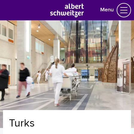
Menu
Homepage
Praktische informatie
Specialismen
Werken en leren
Medewerkers
Contact
MijnASz
Turks
Verwijzers