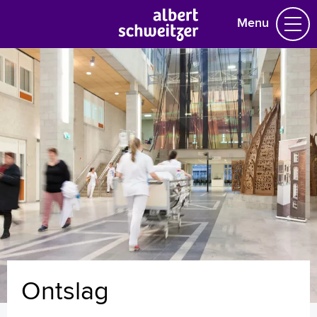
Menu
Homepage
Praktische informatie
Specialismen
Werken en leren
Medewerkers
Contact
MijnASz
Ontslag
Verwijzers