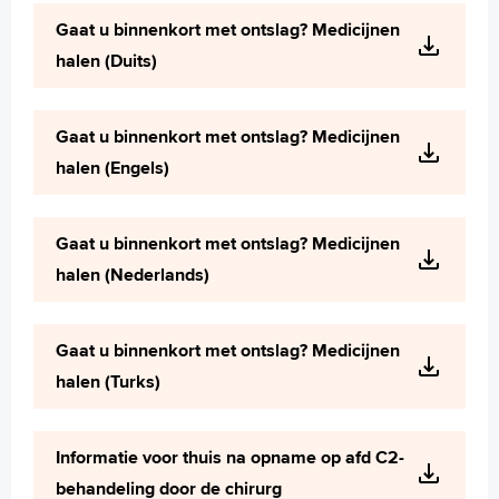
Wetenschappelijk onderzoek
Gaat u binnenkort met ontslag? Medicijnen
+
Tekstgrootte A
halen (Duits)
Voorleesfunctie
Language
Gaat u binnenkort met ontslag? Medicijnen
Zoeken
halen (Engels)
English
Français
Gaat u binnenkort met ontslag? Medicijnen
Polski
halen (Nederlands)
Türkçe
Arabisch
Gaat u binnenkort met ontslag? Medicijnen
halen (Turks)
Informatie voor thuis na opname op afd C2-
behandeling door de chirurg