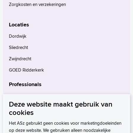
Zorgkosten en verzekeringen
Locaties
Dordwijk
Sliedrecht
Zwijndrecht
GOED Ridderkerk
Professionals
Verwijzers
Deze website maakt gebruik van
Wetenschappelijk onderzoek
cookies
mProve. Verder in zorg.
Het ASz gebruikt geen cookies voor marketingdoeleinden
op deze website. We gebruiken alleen noodzakelijke