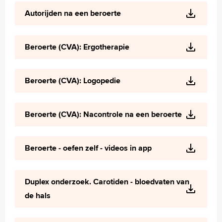
Wetenschappelijk onderzoek
Autorijden na een beroerte
+
Tekstgrootte A
Voorleesfunctie
Beroerte (CVA): Ergotherapie
Language
Zoeken
Beroerte (CVA): Logopedie
English
Français
Beroerte (CVA): Nacontrole na een beroerte
Polski
Türkçe
Arabisch
Beroerte - oefen zelf - videos in app
Duplex onderzoek. Carotiden - bloedvaten van
de hals