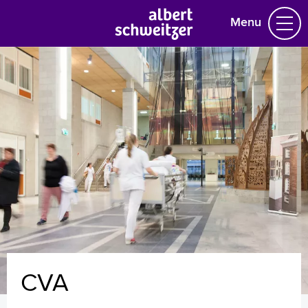
Menu
Homepage
Praktische informatie
Specialismen
Werken en leren
Medewerkers
Contact
MijnASz
CVA
Verwijzers