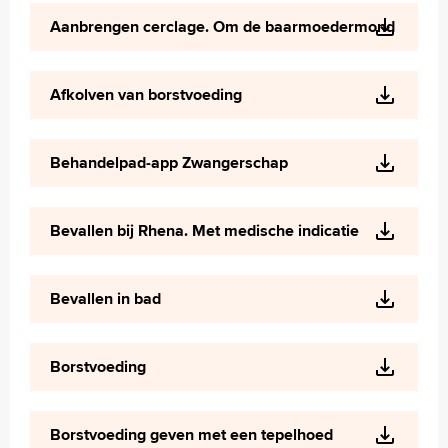
Wetenschappelijk onderzoek
Aanbrengen cerclage. Om de baarmoedermond
+
Tekstgrootte A
Voorleesfunctie
Afkolven van borstvoeding
Language
Zoeken
Behandelpad-app Zwangerschap
English
Français
Bevallen bij Rhena. Met medische indicatie
Polski
Türkçe
Arabisch
Bevallen in bad
Borstvoeding
Borstvoeding geven met een tepelhoed