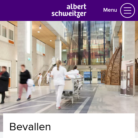
Menu
Homepage
Praktische informatie
Specialismen
Werken en leren
Medewerkers
Contact
MijnASz
Bevallen
Verwijzers