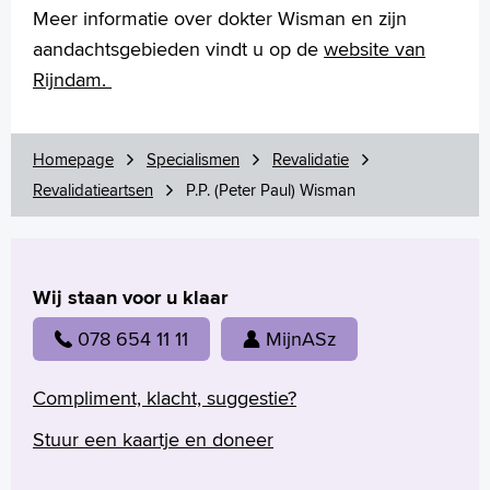
Wetenschappelijk onderzoek
Meer informatie over dokter Wisman en zijn
aandachtsgebieden vindt u op de
website van
+
Tekstgrootte A
Rijndam
.
Voorleesfunctie
Language
Zoeken
Homepage
Specialismen
Revalidatie
Revalidatieartsen
English
P.P. (Peter Paul) Wisman
Français
Polski
Türkçe
Wij staan voor u klaar
Arabisch
078 654 11 11
MijnASz
Compliment, klacht, suggestie?
Stuur een kaartje en doneer