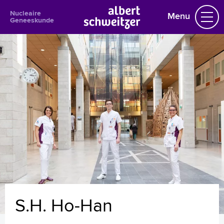
Nucleaire
Menu
Geneeskunde
Homepage
Praktische informatie
Specialismen
Werken en leren
Medewerkers
Contact
MijnASz
S.H. Ho-Han
Verwijzers