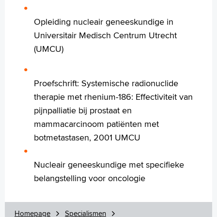
Wetenschappelijk onderzoek
Opleiding nucleair geneeskundige in
+
Tekstgrootte A
Universitair Medisch Centrum Utrecht
Voorleesfunctie
(UMCU)
Language
Zoeken
Proefschrift: Systemische radionuclide
English
therapie met rhenium-186: Effectiviteit van
Français
pijnpalliatie bij prostaat en
Polski
mammacarcinoom patiënten met
Türkçe
botmetastasen, 2001 UMCU
Arabisch
Nucleair geneeskundige met specifieke
belangstelling voor oncologie
Homepage
Specialismen