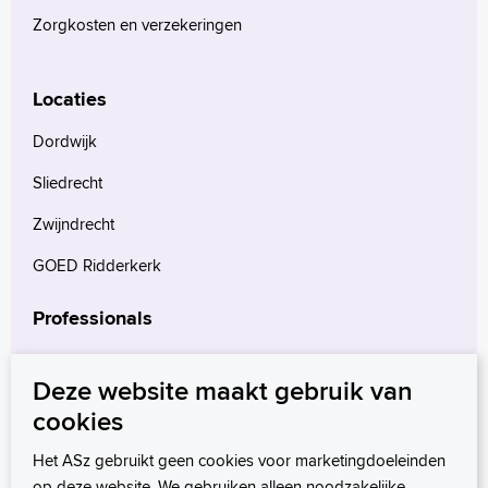
Zorgkosten en verzekeringen
Locaties
Dordwijk
Sliedrecht
Zwijndrecht
GOED Ridderkerk
Professionals
Verwijzers
Deze website maakt gebruik van
Wetenschappelijk onderzoek
cookies
mProve. Verder in zorg.
Het ASz gebruikt geen cookies voor marketingdoeleinden
op deze website. We gebruiken alleen noodzakelijke