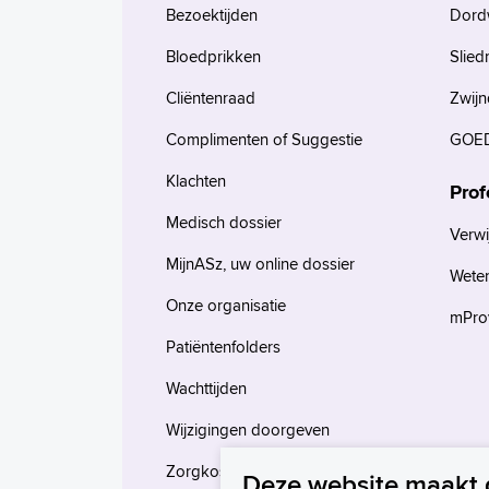
Bezoektijden
Dord
Bloedprikken
Slied
Cliëntenraad
Zwijn
Complimenten of Suggestie
GOED
Klachten
Prof
Medisch dossier
Verwi
MijnASz, uw online dossier
Wete
Onze organisatie
mProv
Patiëntenfolders
Wachttijden
Wijzigingen doorgeven
Zorgkosten en verzekeringen
Deze website maakt 