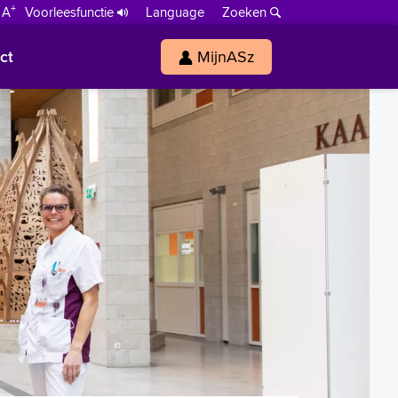
+
 A
Voorleesfunctie
Language
Zoeken
ct
MijnASz
s
h