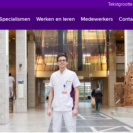
Tekstgrootte
English
Specialismen
Werken en leren
Medewerkers
Conta
Françai
Polski
Türkçe
Arabisc