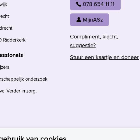
078 654 11 11
wijk
recht
MijnASz
drecht
Compliment, klacht,
 Ridderkerk
suggestie?
essionals
Stuur een kaartje en doneer
jzers
nschappelijk onderzoek
e. Verder in zorg.
gebruik van cookies