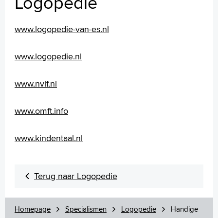
Logopedie
Wetenschappelijk onderzoek
+
Tekstgrootte A
www.logopedie-van-es.nl
Voorleesfunctie
Language
www.logopedie.nl
Zoeken
www.nvlf.nl
English
Français
www.omft.info
Polski
Türkçe
www.kindentaal.nl
Arabisch
Terug naar Logopedie
Homepage
Specialismen
Logopedie
Handige