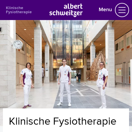
Klinische
Menu
Fysiotherapie
Klinische Fysiotherapie
Praktische informatie
Het behandelteam
Doel van de fysiotherapie
Bewegen tijdens uw opname
Aandachtsgebieden
Fysiotherapie na ontslag uit het ziekenhuis
Oefen zelf
Uw dossier inzien?
Download onze app
Folders
Klinische Fysiotherapie
Homepage