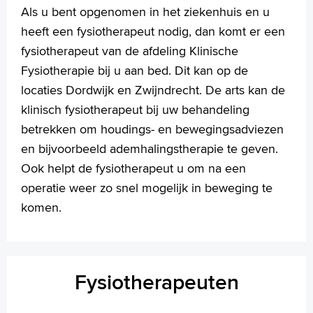
Als u bent opgenomen in het ziekenhuis en u
Praktische informatie
heeft een fysiotherapeut nodig, dan komt er een
Specialismen
fysiotherapeut van de afdeling Klinische
Werken en leren
Fysiotherapie bij u aan bed. Dit kan op de
Medewerkers
locaties Dordwijk en Zwijndrecht. De arts kan de
Contact
klinisch fysiotherapeut bij uw behandeling
MijnASz
betrekken om houdings- en bewegingsadviezen
en bijvoorbeeld ademhalingstherapie te geven.
Ook helpt de fysiotherapeut u om na een
operatie weer zo snel mogelijk in beweging te
komen.
Verwijzers
Wetenschappelijk onderzoek
+
Tekstgrootte A
Fysiotherapeuten
Voorleesfunctie
Language