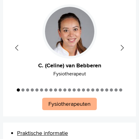
Zoeken
English
Français
Polski
Türkçe
Arabisch
C. (Celine) van Bebberen
Fysiotherapeut
Fysiotherapeuten
Praktische informatie