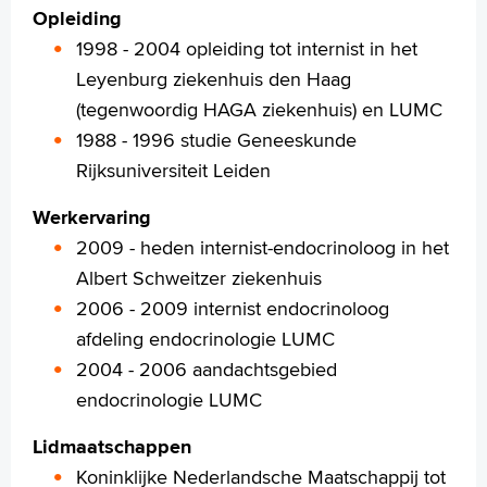
Opleiding
Contact
1998 - 2004 opleiding tot internist in het
MijnASz
Leyenburg ziekenhuis den Haag
(tegenwoordig HAGA ziekenhuis) en LUMC
1988 - 1996 studie Geneeskunde
Rijksuniversiteit Leiden
Verwijzers
Werkervaring
Wetenschappelijk onderzoek
2009 - heden internist-endocrinoloog in het
+
Tekstgrootte A
Albert Schweitzer ziekenhuis
Voorleesfunctie
2006 - 2009 internist endocrinoloog
Language
afdeling endocrinologie LUMC
Zoeken
2004 - 2006 aandachtsgebied
endocrinologie LUMC
English
Français
Lidmaatschappen
Polski
Koninklijke Nederlandsche Maatschappij tot