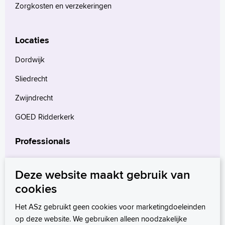
Zorgkosten en verzekeringen
Locaties
Dordwijk
Sliedrecht
Zwijndrecht
GOED Ridderkerk
Professionals
Verwijzers
Deze website maakt gebruik van
Wetenschappelijk onderzoek
cookies
mProve. Verder in zorg.
Het ASz gebruikt geen cookies voor marketingdoeleinden
op deze website. We gebruiken alleen noodzakelijke