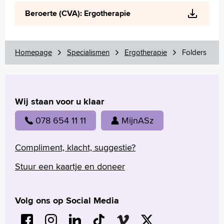
Wetenschappelijk onderzoek
Beroerte (CVA): Ergotherapie
+
Tekstgrootte A
Voorleesfunctie
Language
Homepage
Specialismen
Ergotherapie
Folders
Zoeken
English
Wij staan voor u klaar
Français
Polski
078 654 11 11
MijnASz
Türkçe
Arabisch
Compliment, klacht, suggestie?
Stuur een kaartje en doneer
Volg ons op Social Media