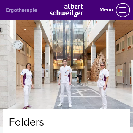
Menu
Ergotherapie
Homepage
Praktische informatie
Specialismen
Werken en leren
Medewerkers
Contact
MijnASz
Folders
Verwijzers