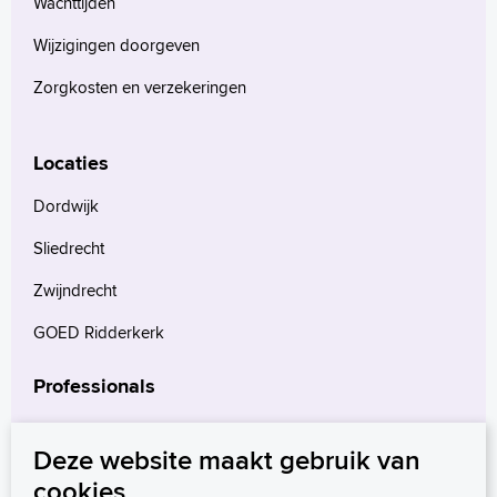
Wachttijden
Wijzigingen doorgeven
Zorgkosten en verzekeringen
Locaties
Dordwijk
Sliedrecht
Zwijndrecht
GOED Ridderkerk
Professionals
Verwijzers
Deze website maakt gebruik van
Wetenschappelijk onderzoek
cookies