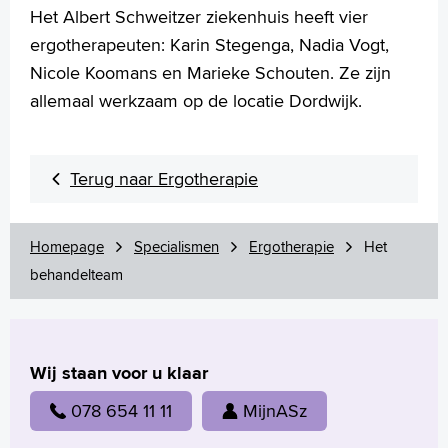
Wetenschappelijk onderzoek
Het Albert Schweitzer ziekenhuis heeft vier
ergotherapeuten: Karin Stegenga, Nadia Vogt,
+
Tekstgrootte A
Nicole Koomans en Marieke Schouten. Ze zijn
Voorleesfunctie
allemaal werkzaam op de locatie Dordwijk.
Language
Zoeken
English
Terug naar Ergotherapie
Français
Polski
Homepage
Specialismen
Ergotherapie
Het
Türkçe
behandelteam
Arabisch
Wij staan voor u klaar
078 654 11 11
MijnASz