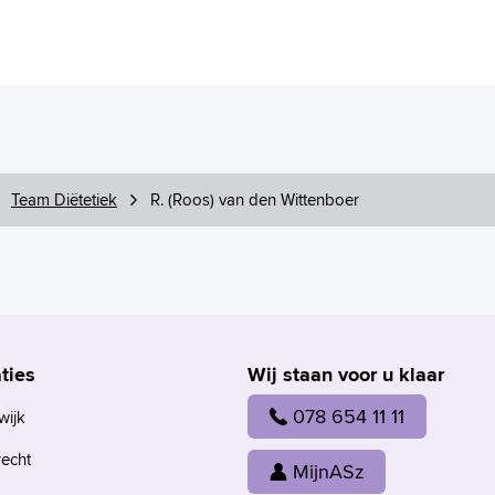
Team Diëtetiek
R. (Roos) van den Wittenboer
ties
Wij staan voor u klaar
078 654 11 11
wijk
recht
MijnASz