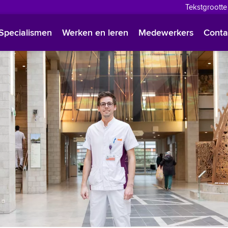
Tekstgrootte
English
Specialismen
Werken en leren
Medewerkers
Conta
Françai
Polski
Türkçe
Arabisc