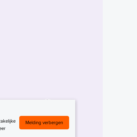
akelijke
Melding verbergen
eer