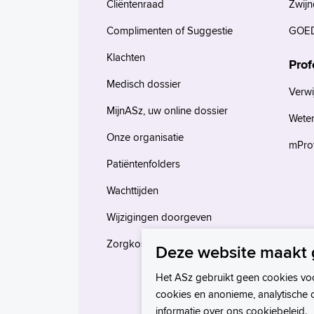
Cliëntenraad
Zwijn
Complimenten of Suggestie
GOED
Klachten
Prof
Medisch dossier
Verwi
MijnASz, uw online dossier
Wete
Onze organisatie
mProv
Patiëntenfolders
Wachttijden
Wijzigingen doorgeven
Zorgkosten en verzekeringen
Deze website maakt 
Het ASz gebruikt geen cookies vo
cookies en anonieme, analytische 
informatie over ons
cookiebeleid
.