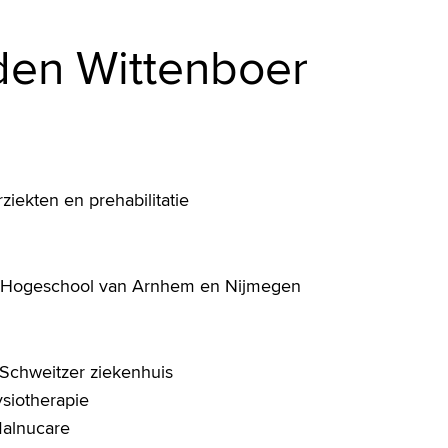
 den Wittenboer
rziekten en prehabilitatie
k, Hogeschool van Arnhem en Nijmegen
t Schweitzer ziekenhuis
ysiotherapie
 Malnucare