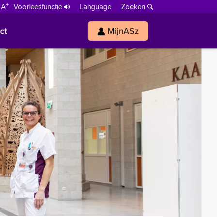
+
 A
Voorleesfunctie
Language
Zoeken
ct
MijnASz
s
h