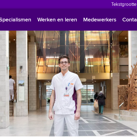
Tekstgrootte
English
Specialismen
Werken en leren
Medewerkers
Conta
Françai
Polski
Türkçe
Arabisc