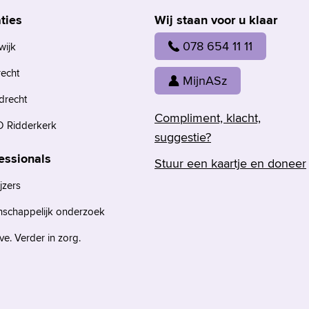
ties
Wij staan voor u klaar
078 654 11 11
wijk
recht
MijnASz
drecht
Compliment, klacht,
 Ridderkerk
suggestie?
essionals
Stuur een kaartje en doneer
jzers
nschappelijk onderzoek
e. Verder in zorg.