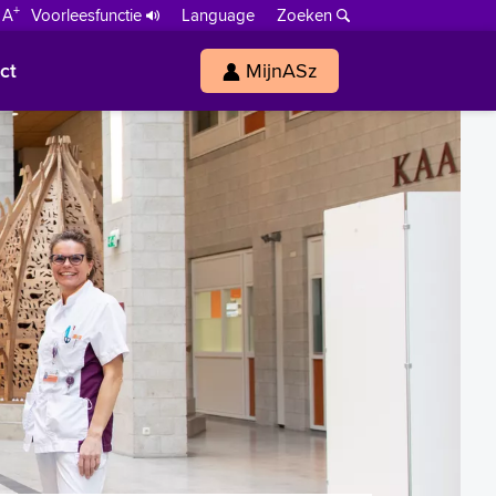
+
 A
Voorleesfunctie
Language
Zoeken
ct
MijnASz
s
h