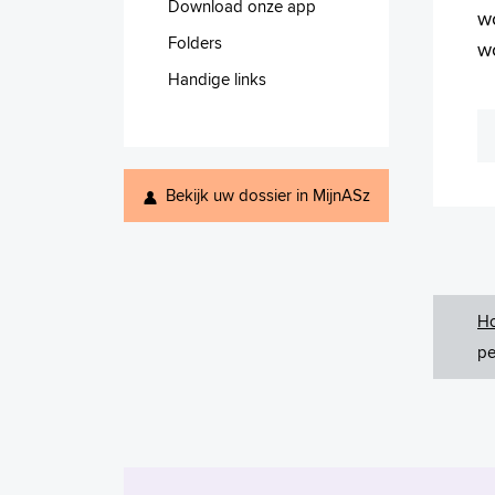
Download onze app
w
Folders
wo
Handige links
Bekijk uw dossier in MijnASz
H
pe