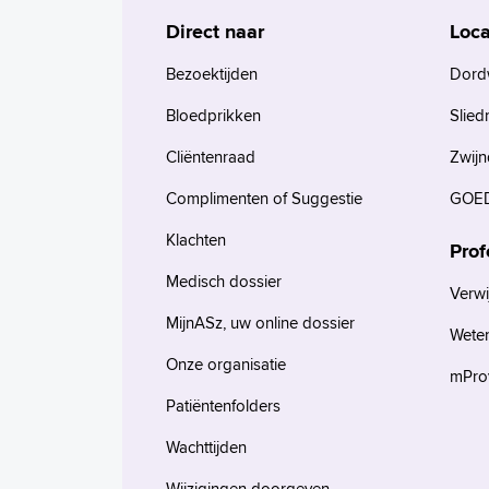
Direct naar
Loca
Bezoektijden
Dord
Bloedprikken
Slied
Cliëntenraad
Zwijn
Complimenten of Suggestie
GOED
Klachten
Prof
Medisch dossier
Verwi
MijnASz, uw online dossier
Wete
Onze organisatie
mProv
Patiëntenfolders
Wachttijden
Wijzigingen doorgeven