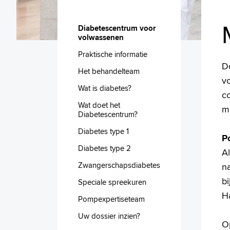
Diabetescentrum voor
volwassenen
Praktische informatie
D
Het behandelteam
v
Wat is diabetes?
c
Wat doet het
mo
Diabetescentrum?
Diabetes type 1
P
Diabetes type 2
Al
Zwangerschapsdiabetes
n
bi
Speciale spreekuren
H
Pompexpertiseteam
Uw dossier inzien?
O