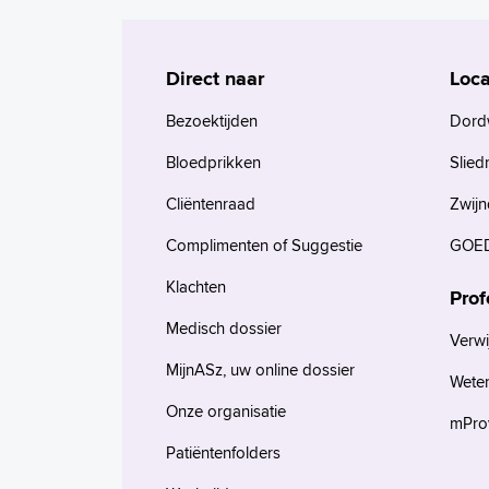
Direct naar
Loca
Bezoektijden
Dord
Bloedprikken
Slied
Cliëntenraad
Zwijn
Complimenten of Suggestie
GOED
Klachten
Prof
Medisch dossier
Verwi
MijnASz, uw online dossier
Wete
Onze organisatie
mProv
Patiëntenfolders