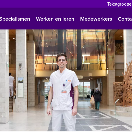
Tekstgrootte
English
Specialismen
Werken en leren
Medewerkers
Conta
Françai
Polski
Türkçe
Arabisc