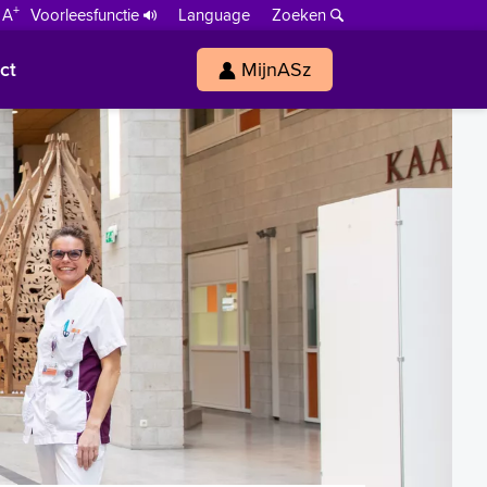
+
 A
Voorleesfunctie
Language
Zoeken
ct
MijnASz
s
h