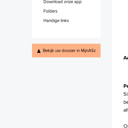
Download onze app
Folders
Handige links
Bekijk uw dossier in MijnASz
A
P
S
be
a
O