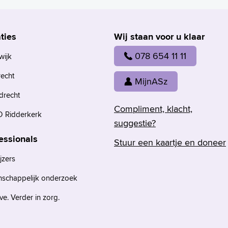
ties
Wij staan voor u klaar
078 654 11 11
wijk
recht
MijnASz
drecht
Compliment, klacht,
 Ridderkerk
suggestie?
essionals
Stuur een kaartje en doneer
jzers
nschappelijk onderzoek
e. Verder in zorg.