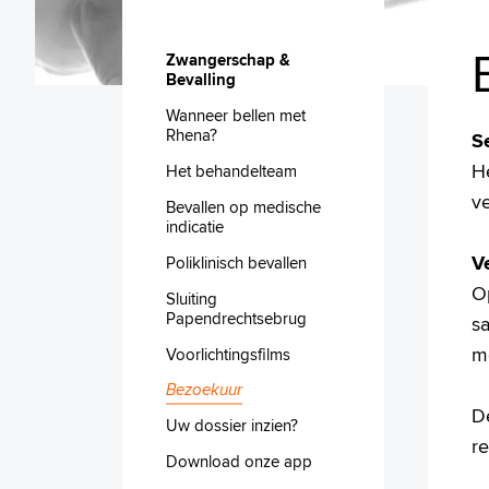
Zwangerschap &
Bevalling
Wanneer bellen met
Rhena?
S
H
Het behandelteam
ve
Bevallen op medische
indicatie
V
Poliklinisch bevallen
O
Sluiting
Papendrechtsebrug
sa
m
Voorlichtingsfilms
Bezoekuur
De
Uw dossier inzien?
r
Download onze app