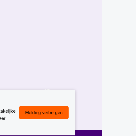
akelijke
Melding verbergen
eer