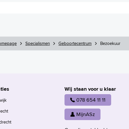
omepage
Specialismen
Geboortecentrum
Bezoekuur
ties
Wij staan voor u klaar
078 654 11 11
wijk
recht
MijnASz
drecht