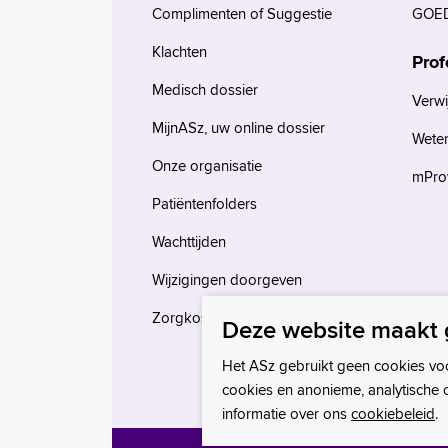
Complimenten of Suggestie
GOED
Klachten
Prof
Medisch dossier
Verwi
MijnASz, uw online dossier
Wete
Onze organisatie
mProv
Patiëntenfolders
Wachttijden
Wijzigingen doorgeven
Zorgkosten en verzekeringen
Deze website maakt 
Het ASz gebruikt geen cookies vo
cookies en anonieme, analytische 
informatie over ons
cookiebeleid
.