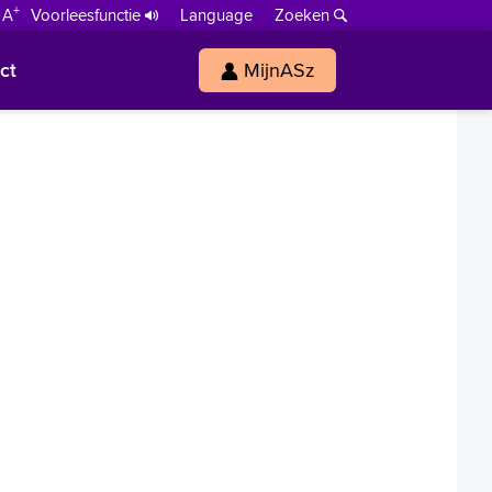
+
 A
Voorleesfunctie
Language
Zoeken
ct
MijnASz
s
h