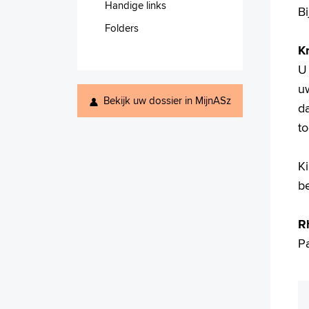
Handige links
Bi
Folders
K
U
uw
Bekijk uw dossier in MijnASz
d
t
Ki
b
R
P