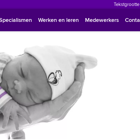
Tekstgrootte
English
Specialismen
Werken en leren
Medewerkers
Conta
Françai
Polski
Türkçe
Arabisc