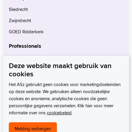
Sliedrecht
Zwijndrecht
GOED Ridderkerk
Professionals
Verwijzers
Deze website maakt gebruik van
Wetenschappelijk onderzoek
cookies
mProve. Verder in zorg.
Het ASz gebruikt geen cookies voor marketingdoeleinden
op deze website. We gebruiken alleen noodzakelijke
cookies en anonieme, analytische cookies die geen
persoonlijke gegevens verzamelen. Klik hier voor meer
informatie over ons
cookiebeleid
.
Melding verbergen