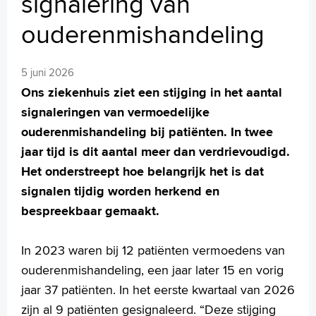
signalering van
MijnASz
ouderenmishandeling
5 juni 2026
Ons ziekenhuis ziet een stijging in het aantal
Verwijzers
signaleringen van vermoedelijke
Wetenschappelijk onderzoek
ouderenmishandeling bij patiënten. In twee
+
Tekstgrootte A
jaar tijd is dit aantal meer dan verdrievoudigd.
Voorleesfunctie
Het onderstreept hoe belangrijk het is dat
Language
signalen tijdig worden herkend en
Zoeken
bespreekbaar gemaakt.
English
In 2023 waren bij 12 patiënten vermoedens van
Français
ouderenmishandeling, een jaar later 15 en vorig
Polski
jaar 37 patiënten. In het eerste kwartaal van 2026
Türkçe
zijn al 9 patiënten gesignaleerd. “Deze stijging
Arabisch