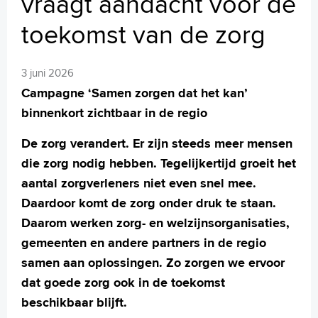
vraagt aandacht voor de
MijnASz
toekomst van de zorg
3 juni 2026
Campagne ‘Samen zorgen dat het kan’
Verwijzers
binnenkort zichtbaar in de regio
Wetenschappelijk onderzoek
De zorg verandert. Er zijn steeds meer mensen
+
Tekstgrootte A
die zorg nodig hebben. Tegelijkertijd groeit het
Voorleesfunctie
aantal zorgverleners niet even snel mee.
Language
Daardoor komt de zorg onder druk te staan.
Zoeken
Daarom werken zorg- en welzijnsorganisaties,
English
gemeenten en andere partners in de regio
Français
samen aan oplossingen. Zo zorgen we ervoor
Polski
dat goede zorg ook in de toekomst
Türkçe
beschikbaar blijft.
Arabisch