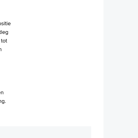
sitie
tleg
tot
m
en
ng.