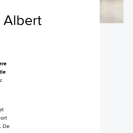
 Albert
ere
tie
:
et
ort
. De