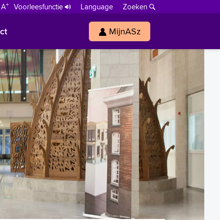
+
 A
Voorleesfunctie
Language
Zoeken
ct
MijnASz
s
h