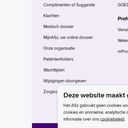
Complimenten of Suggestie
GOED
Klachten
Prof
Medisch dossier
Verwi
MijnASz, uw online dossier
Wete
Onze organisatie
mProv
Patiëntenfolders
Wachttijden
Wijzigingen doorgeven
Zorgkosten en verzekeringen
Deze website maakt 
Het ASz gebruikt geen cookies vo
cookies en anonieme, analytische 
informatie over ons
cookiebeleid
.