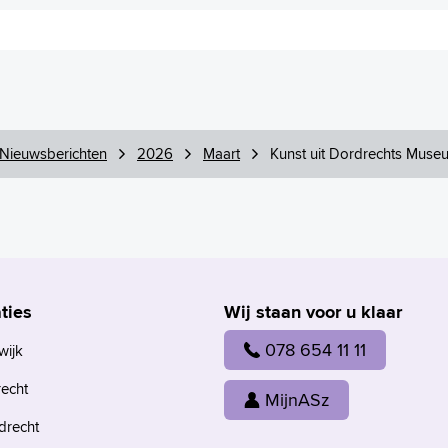
Nieuwsberichten
2026
Maart
Kunst uit Dordrechts Museu
ties
Wij staan voor u klaar
078 654 11 11
wijk
recht
MijnASz
drecht