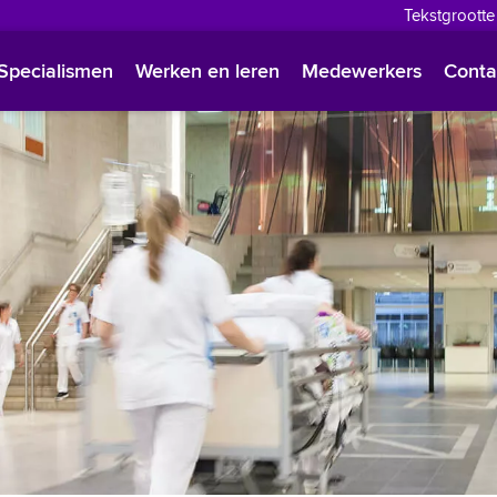
Tekstgrootte
English
Specialismen
Werken en leren
Medewerkers
Conta
Françai
Polski
Türkçe
Arabisc