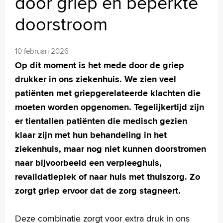
door griep en beperkte
MijnASz
doorstroom
10 februari 2026
Op dit moment is het mede door de griep
Verwijzers
drukker in ons ziekenhuis. We zien veel
Wetenschappelijk onderzoek
patiënten met griepgerelateerde klachten die
+
Tekstgrootte A
moeten worden opgenomen. Tegelijkertijd zijn
Voorleesfunctie
er tientallen patiënten die medisch gezien
Language
klaar zijn met hun behandeling in het
Zoeken
ziekenhuis, maar nog niet kunnen doorstromen
naar bijvoorbeeld een verpleeghuis,
English
revalidatieplek of naar huis met thuiszorg. Zo
Français
zorgt griep ervoor dat de zorg stagneert.
Polski
Türkçe
Deze combinatie zorgt voor extra druk in ons
Arabisch