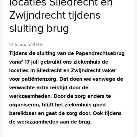
locaties Sliedrecht en
MijnASz
Zwijndrecht tijdens
sluiting brug
Verwijzers
12 februari 2026
Wetenschappelijk onderzoek
Tijdens de sluiting van de Papendrechtsebrug
vanaf 17 juli gebruikt ons ziekenhuis de
+
Tekstgrootte A
locaties in Sliedrecht en Zwijndrecht vaker
Voorleesfunctie
voor patiëntenzorg. Dat doen we vanwege de
Language
verwachte extra reistijd door de
Zoeken
werkzaamheden. Door de zorg anders te
English
organiseren, blijft het ziekenhuis goed
Français
bereikbaar en gaat de zorg door. Ook tijdens
Polski
de werkzaamheden aan de brug.
Türkçe
Arabisch