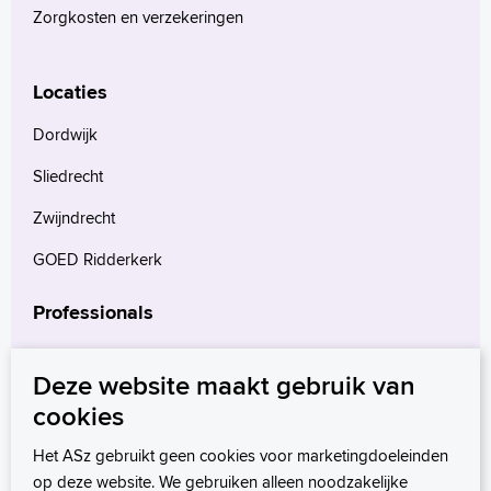
Zorgkosten en verzekeringen
Locaties
Dordwijk
Sliedrecht
Zwijndrecht
GOED Ridderkerk
Professionals
Verwijzers
Deze website maakt gebruik van
Wetenschappelijk onderzoek
cookies
mProve. Verder in zorg.
Het ASz gebruikt geen cookies voor marketingdoeleinden
op deze website. We gebruiken alleen noodzakelijke