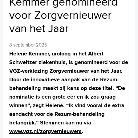
Kemmer genomineerd
MijnASz
voor Zorgvernieuwer
van het Jaar
Verwijzers
8 september 2025
Wetenschappelijk onderzoek
Helene Kemmer, uroloog in het Albert
Schweitzer ziekenhuis, is genomineerd voor de
+
Tekstgrootte A
VGZ-verkiezing Zorgvernieuwer van het Jaar.
Voorleesfunctie
Door de innovatieve aanpak van de Rezum-
Language
behandeling maakt zij kans op deze titel. “De
Zoeken
nominatie is een grote eer en ik zou graag
English
winnen”, zegt Helene. “Ik vind vooral de extra
Français
aandacht voor de Rezum-behandeling
Polski
belangrijk.” Stemmen kan nu via
Türkçe
www.vgz.nl/zorgvernieuwers
.
Arabisch