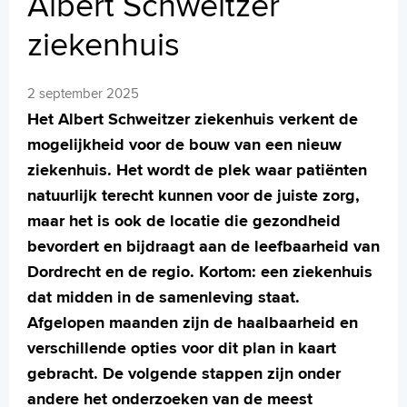
Albert Schweitzer
MijnASz
ziekenhuis
2 september 2025
Het Albert Schweitzer ziekenhuis verkent de
Verwijzers
mogelijkheid voor de bouw van een nieuw
Wetenschappelijk onderzoek
ziekenhuis. Het wordt de plek waar patiënten
+
Tekstgrootte A
natuurlijk terecht kunnen voor de juiste zorg,
Voorleesfunctie
maar het is ook de locatie die gezondheid
Language
bevordert en bijdraagt aan de leefbaarheid van
Zoeken
Dordrecht en de regio. Kortom: een ziekenhuis
dat midden in de samenleving staat.
English
Afgelopen maanden zijn de haalbaarheid en
Français
verschillende opties voor dit plan in kaart
Polski
gebracht. De volgende stappen zijn onder
Türkçe
andere het onderzoeken van de meest
Arabisch