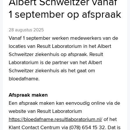
Albert Schweitzer vanaf
MijnASz
1 september op afspraak
28 augustus 2025
Vanaf 1 september werken medewerkers van de
Verwijzers
locaties van Result Laboratorium in het Albert
Wetenschappelijk onderzoek
Schweitzer ziekenhuis op afspraak. Result
+
Tekstgrootte A
Laboratorium is de partner van het Albert
Voorleesfunctie
Schweitzer ziekenhuis als het gaat om
Language
bloedafname.
Zoeken
Afspraak maken
English
Een afspraak maken kan eenvoudig online via de
Français
website van Result Laboratorium
Polski
https://bloedafname.resultlaboratorium.nl/
of het
Türkçe
Klant Contact Centrum via (078) 654 15 32. Dat is
Arabisch