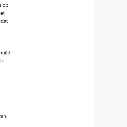
n op
het
mdat
huild
Ik
ten