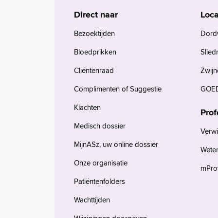
Direct naar
Loca
Bezoektijden
Dord
Bloedprikken
Slied
Cliëntenraad
Zwijn
Complimenten of Suggestie
GOED
Klachten
Prof
Medisch dossier
Verwi
MijnASz, uw online dossier
Wete
Onze organisatie
mProv
Patiëntenfolders
Wachttijden