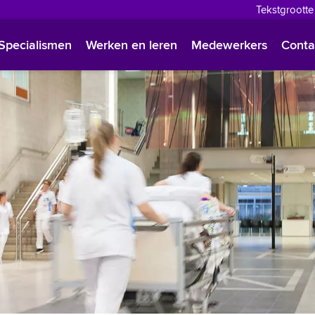
Tekstgrootte
English
Specialismen
Werken en leren
Medewerkers
Conta
Françai
Polski
Türkçe
Arabisc