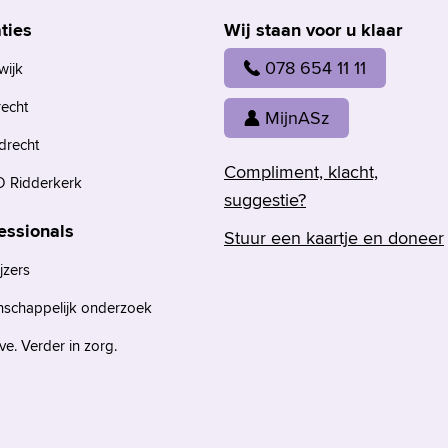
ties
Wij staan voor u klaar
078 654 11 11
wijk
recht
MijnASz
drecht
Compliment, klacht,
 Ridderkerk
suggestie?
essionals
Stuur een kaartje en doneer
jzers
nschappelijk onderzoek
e. Verder in zorg.