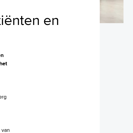
iënten en
en
het
erg
n van