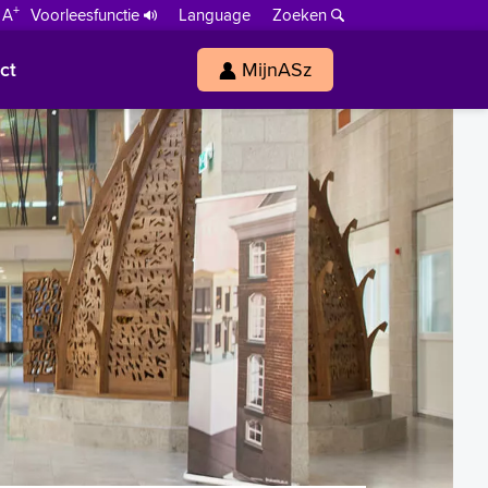
+
 A
Voorleesfunctie
Language
Zoeken
ct
MijnASz
s
h