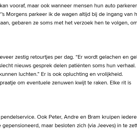
at kan vooraf, maar ook wanneer mensen hun auto parkere
“’s Morgens parkeer ik de wagen altijd bij de ingang van 
taan, gebaren ze soms met het verzoek hen te volgen, o
veer zestig retourtjes per dag. “Er wordt gelachen en ge
slecht nieuws gesprek delen patiënten soms hun verhaal. 
kunnen luchten.” Er is ook opluchting en vrolijkheid.
aatje om eventuele zenuwen kwijt te raken. Elke rit is
e pendelservice. Ook Peter, Andre en Bram kruipen iedere
e gepensioneerd, maar besloten zich (via Jeeves) in te zet