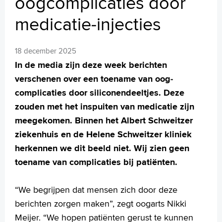
oogcomplicaties door
MijnASz
medicatie-injecties
18 december 2025
In de media zijn deze week berichten
Verwijzers
verschenen over een toename van oog­
Wetenschappelijk onderzoek
complicaties door siliconendeeltjes. Deze
+
Tekstgrootte A
zouden met het inspuiten van medicatie zijn
Voorleesfunctie
meegekomen. Binnen het Albert Schweitzer
Language
ziekenhuis en de Helene Schweitzer kliniek
Zoeken
herkennen we dit beeld niet. Wij zien geen
toename van complicaties bij patiënten.
English
Français
“We begrijpen dat mensen zich door deze
Polski
berichten zorgen maken”, zegt oogarts Nikki
Türkçe
Meijer. “We hopen patiënten gerust te kunnen
Arabisch