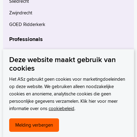
Sliedrecht
Zwijndrecht
GOED Ridderkerk
Professionals
Verwijzers
Deze website maakt gebruik van
Wetenschappelijk onderzoek
cookies
mProve. Verder in zorg.
Het ASz gebruikt geen cookies voor marketingdoeleinden
op deze website. We gebruiken alleen noodzakelijke
cookies en anonieme, analytische cookies die geen
persoonlijke gegevens verzamelen. Klik hier voor meer
informatie over ons
cookiebeleid
.
Melding verbergen
Privacystatement
Disclaimer